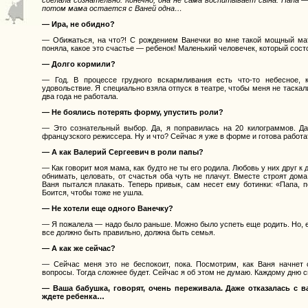
потом мама остается с Ваней одна…
— Ира, не обидно?
— Обижаться, на что?! С рождением Ванечки во мне такой мощный мат
поняла, какое это счастье — ребенок! Маленький человечек, который состо
— Долго кормили?
— Год. В процессе грудного вскармливания есть что-то небесное, 
удовольствие. Я специально взяла отпуск в театре, чтобы меня не таскал
два года не работала.
— Не боялись потерять форму, упустить роли?
— Это сознательный выбор. Да, я поправилась на 20 килограммов. Д
французского режиссера. Ну и что? Сейчас я уже в форме и готова работа
— А как Валерий Сергеевич в роли папы?
— Как говорит моя мама, как будто не ты его родила. Любовь у них друг к
обнимать, целовать, от счастья оба чуть не плачут. Вместе строят дома
Ваня пытался плакать. Теперь привык, сам несет ему ботинки: «Папа, п
Боится, чтобы тоже не ушла.
— Не хотели еще одного Ванечку?
— Я пожалела — надо было раньше. Можно было успеть еще родить. Но, ес
все должно быть правильно, должна быть семья.
— А как же сейчас?
— Сейчас меня это не беспокоит, пока. Посмотрим, как Ваня начнет с
вопросы. Тогда сложнее будет. Сейчас я об этом не думаю. Каждому дню с
— Ваша бабушка, говорят, очень переживала. Даже отказалась с ва
ждете ребенка…