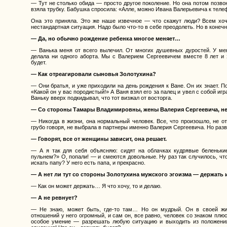
— Тут не столько обида — просто другое поколение. Но она потом позво
взяла трубку. Бабушка спросила: «Алле, можно Ивана Валерьевича к тел
Она это приняла. Это же наше извечное — что скажут люди? Всем хоче
нестандартная ситуация. Надо было что-то в себе преодолеть. Но в конеч
— Да, но обычно рождение ребенка многое меняет…
— Ванька меня от всего вылечил. От многих душевных дуростей. У ме
делала ни одного аборта. Мы с Валерием Сергеевичем вместе 8 лет и зн
будет.
— Как отреагировали сыновья Золотухина?
— Они братья, и уже приходили на день рождения к Ване. Он их знает. П
«Какой он у вас породистый!» А Ваня взял его за палец и увел с собой игр
Ваньку вверх подкидывал, что тот визжал от восторга.
— Со стороны Тамары Владимировны, жены Валерия Сергеевича, не
— Никогда в жизни, она нормальный человек. Все, что произошло, не от
грубо говоря, не выбрала в партнеры именно Валерия Сергеевича. Но раз
— Говорят, все от женщины зависит, она решает.
— А я так для себя объясняю: сидят на облачках кудрявые беленьки
пульнем?» О, попали! — и смеются довольные. Ну раз так случилось, чт
искать папу? У него есть папа, и прекрасно.
— А нет ли тут со стороны Золотухина мужского эгоизма — держать и
— Как он может держать… Я что хочу, то и делаю.
— А не ревнует?
— Не знаю, может быть, где-то там… Но он мудрый. Он в своей жи
отношений у него огромный, и сам он, все равно, человек со знаком плю
особое умение — разрешать любую ситуацию и выходить из положения 