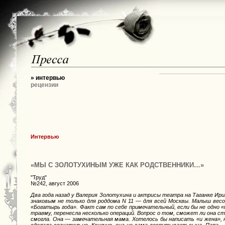
» интервью
рецензии
Интервью
«МЫ С ЗОЛОТУХИНЫМ УЖЕ КАК РОДСТВЕННИКИ…»
"Труд"
№242, август 2006
Два года назад у Валерия Золотухина и актрисы театра на Таганке Ир
знаковым не только для роддома N 11 — для всей Москвы. Малыш весо
«Богатырь года». Факт сам по себе примечательный, если бы не одно «
травму, перенесла несколько операций. Вопрос о том, сможет ли она 
смогла. Она — замечательная мама. Хотелось бы написать «и жена»
сделала сознательно. Конечно, она не сама воспитывает сына. Папа 