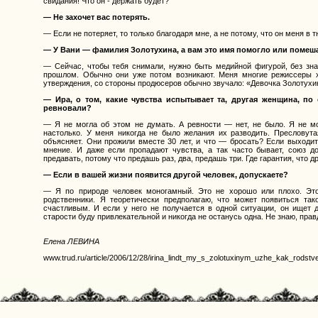
свидания! Что он - держать будет?
— Не захочет вас потерять.
— Если не потеряет, то только благодаря мне, а не потому, что он меня в 
— У Вани — фамилия Золотухина, а вам это имя помогло или помеш
— Сейчас, чтобы тебя снимали, нужно быть медийной фигурой, без зн
прошлом. Обычно они уже потом возникают. Меня многие режиссеры х
утверждения, со стороны продюсеров обычно звучало: «Девочка Золотухи
— Ира, о том, какие чувства испытывает та, другая женщина, п
ревновали?
— Я не могла об этом не думать. А ревности — нет, не было. Я не м
настолько. У меня никогда не было желания их разводить. Преслову
объясняет. Они прожили вместе 30 лет, и что — бросать? Если выходить
мнение. И даже если пропадают чувства, а так часто бывает, союз д
предавать, потому что предашь раз, два, предашь три. Где гарантия, что д
— Если в вашей жизни появится другой человек, допускаете?
— Я по природе человек моногамный. Это не хорошо или плохо. Эт
родственники. Я теоретически предполагаю, что может появиться так
счастливым. И если у него не получается в одной ситуации, он ищет др
старости буду привлекательной и никогда не останусь одна. Не знаю, правд
Елена ЛЕВИНА
www.trud.ru/article/2006/12/28/irina_lindt_my_s_zolotuxinym_uzhe_kak_rodstve