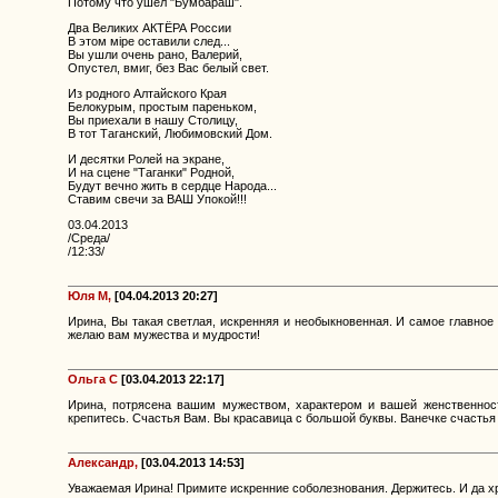
Потому что ушёл "Бумбараш".
Два Великих АКТЁРА России
В этом мiре оставили след...
Вы ушли очень рано, Валерий,
Опустел, вмиг, без Вас белый свет.
Из родного Алтайского Края
Белокурым, простым пареньком,
Вы приехали в нашу Столицу,
В тот Таганский, Любимовский Дом.
И десятки Ролей на экране,
И на сцене "Таганки" Родной,
Будут вечно жить в сердце Народа...
Ставим свечи за ВАШ Упокой!!!
03.04.2013
/Среда/
/12:33/
Юля М,
[04.04.2013 20:27]
Ирина, Вы такая светлая, искренняя и необыкновенная. И самое главное
желаю вам мужества и мудрости!
Ольга С
[03.04.2013 22:17]
Ирина, потрясена вашим мужеством, характером и вашей женственност
крепитесь. Счастья Вам. Вы красавица с большой буквы. Ванечке счастья 
Александр,
[03.04.2013 14:53]
Уважаемая Ирина! Примите искренние соболезнования. Держитесь. И да хр