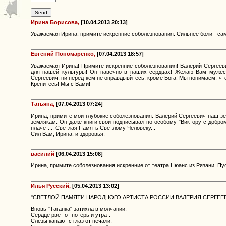
Ирина Борисова,
[10.04.2013 20:13]
Уважаемая Ирина, примите искренние соболезнования. Сильнее боли - сам
Евгений Пономаренко,
[07.04.2013 18:57]
Уважаемая Ирина! Примите искренние соболезнования! Валерий Сергееви
для нашей культуры! Он навечно в наших сердцах! Желаю Вам мужес
Сергеевич, ни перед кем не оправдывйтесь, кроме Бога! Мы понимаем, чт
Крепитесь! Мы с Вами!
Татьяна,
[07.04.2013 07:24]
Ирина, примите мои глубокие соболезнования. Валерий Сергеевич наш зем
землякам. Он даже книги свои подписывал по-особому "Виктору с добром
плачет.... Светлая Память Светлому Человеку...
Сил Вам, Ирина, и здоровья.
василий
[06.04.2013 15:08]
Ирина, примите соболезнования искренние от театра Нюанс из Рязани. Пус
Илья Русский,
[05.04.2013 13:02]
"СВЕТЛОЙ ПАМЯТИ НАРОДНОГО АРТИСТА РОССИИ ВАЛЕРИЯ СЕРГЕЕ
Вновь "Таганка" затихла в молчании,
Сердце рвёт от потерь и утрат.
Слёзы капают с глаз от печали,