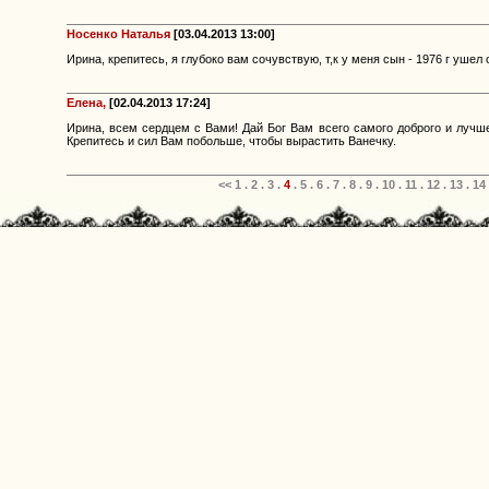
Носенко Наталья
[03.04.2013 13:00]
Ирина, крепитесь, я глубоко вам сочувствую, т,к у меня сын - 1976 г ушел 
Елена,
[02.04.2013 17:24]
Ирина, всем сердцем с Вами! Дай Бог Вам всего самого доброго и лучше
Крепитесь и сил Вам побольше, чтобы вырастить Ванечку.
<<
1
.
2
.
3
.
4
.
5
.
6
.
7
.
8
.
9
.
10
.
11
.
12
.
13
.
14